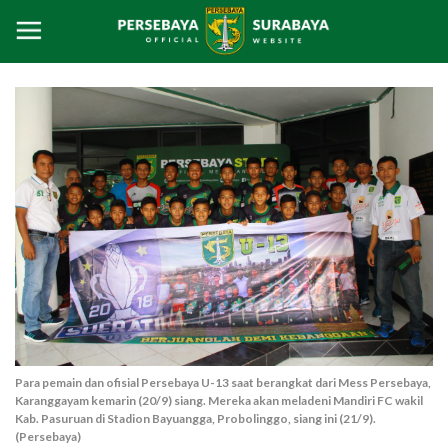
Para pemain dan ofisial Persebaya U-13 saat berangkat dari Mess Persebaya,
Karanggayam kemarin (20/9) siang. Mereka akan meladeni Mandiri FC wakil
Kab. Pasuruan di Stadion Bayuangga, Probolinggo, siang ini (21/9).
(Persebaya)