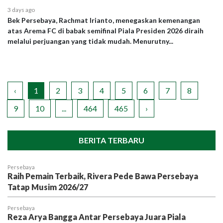
3 days ago
Bek Persebaya, Rachmat Irianto, menegaskan kemenangan
atas Arema FC di babak semifinal Piala Presiden 2026 diraih
melalui perjuangan yang tidak mudah. Menurutny...
‹
1
2
3
4
5
6
7
8
9
10
...
464
465
›
BERITA TERBARU
Persebaya
Raih Pemain Terbaik, Rivera Pede Bawa Persebaya
Tatap Musim 2026/27
Persebaya
Reza Arya Bangga Antar Persebaya Juara Piala