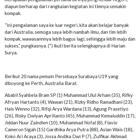
diapun berharap dari rangkaian kegiatan ini timnya semakin
kompak.
“Ini pengalaman saya ke luar negeri, kita akan belajar banyak
dari Australia, semoga saya lebih nambah ilmu, dan tim lebih
kompak, wawasannnya lebih bagus lagi, sehingga lebih maju dan
sukses,” pungkasnya. (*) ikuti berita selengkapnya di Harian
Surya.
Berikut 20 nama pemain Persebaya Surabaya U19 yang
diboyong ke Perth, Australia Barat.
Ababil Syahbela Bram SP (1) Muhammad Ulul Arham (35), Rifky
Afryan Hartanto (4), Wawan (21), Rizky Ridho Ramadhani (23),
Hais Wenno (32), Rifqi Arya Wardana (13), Agung Prasetiyo
(26), Risky Dwiyan Aprilianto (45), Muhammad Kemaluddin (17),
Jiddan Nuur Zaindien (10), Muhammad Nofal (8), Flavio
Cameron Sigah (15) Gardhika Arya Putra (88), Aslan Wais (18),
Koko Ari Araya (3), Jossa Andika Dwi P (7), Zulfikar Akhmad