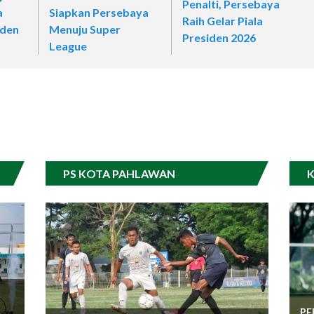
Penalti, Persebaya
a
Siapkan Persebaya
Raih Gelar Piala
iden
Menuju Super
Presiden 2026
League
PS KOTA PAHLAWAN
K
PE