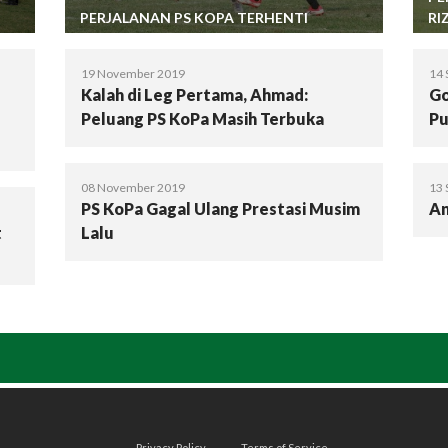
PERJALANAN PS KOPA TERHENTI
RI
19 November 2019
14 
Kalah di Leg Pertama, Ahmad:
Go
Peluang PS KoPa Masih Terbuka
Pu
08 November 2019
13 
PS KoPa Gagal Ulang Prestasi Musim
An
t
Lalu
Privacy Policy
Terms of Service