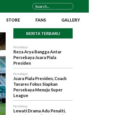
STORE
FANS
GALLERY
BERITA TERBARU
Persebaya
Reza Arya Bangga Antar
Persebaya Juara Piala
Presiden
Persebaya
Juara Piala Presiden, Coach
Tavares Fokus Siapkan
Persebaya Menuju Super
League
Persebaya
Lewati Drama Adu Penalti,