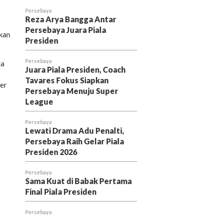
Persebaya
Reza Arya Bangga Antar
Persebaya Juara Piala
ikan
Presiden
Persebaya
ia
Juara Piala Presiden, Coach
Tavares Fokus Siapkan
per
Persebaya Menuju Super
League
Persebaya
Lewati Drama Adu Penalti,
Persebaya Raih Gelar Piala
Presiden 2026
Persebaya
Sama Kuat di Babak Pertama
Final Piala Presiden
Persebaya