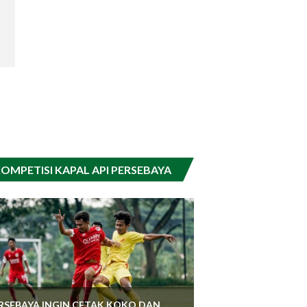
OMPETISI KAPAL API PERSEBAYA
RSEBAYA INGIN CETAK KOKO DAN