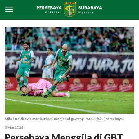
Milos Raickovic saat berhasil menjebol gawang PSBS Biak. (Persebaya)
3 Mei 2026
Persebaya Menggila di GBT,