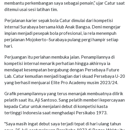
membantu perkembangan saya sebagai pemain,” ujar Catur saat
ditemui usai sesi latihan tim.
Perjalanan karier sepak bola Catur dimulai dari kompetisi
internal Surabaya bersama klub Anak Bangsa. Demi mengejar
impian menjadi pesepak bola profesional, ia rela menempuh
perjalanan Mojokerto–Surabaya pulang pergi hampir setiap
hari.
Perjuangan itu perlahan membuka jalan. Penampilannya di
kompetisi internal menarik perhatian hingga akhirnya ia
mendapat kesempatan bergabung dengan Persebaya Future
Lab. Catur kemudian menjadi bagian dari skuad Persebaya U-20
yang berhasil menjuarai Elite Pro Academy musim 2023/24.
Grafik penampilannya yang terus menanjak membuatnya dilirik
pelatih saat itu, Aji Santoso. Sang pelatih memberi kepercayaan
kepada Catur untuk menjalani debut di kompetisi kasta
tertinggi Indonesia saat menghadapi Persikabo 1973.
"Saya masih ingat debut saya terjadi tepat di hari ulang tahun
saya, 25 Juli, saat melawan Persikabo 1973 di Bogor. Waktu itu