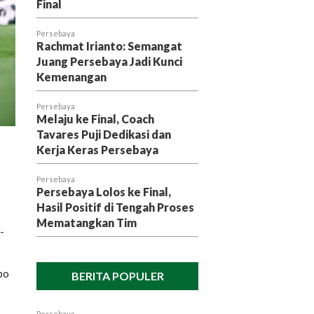
Final
Persebaya
Rachmat Irianto: Semangat
Juang Persebaya Jadi Kunci
Kemenangan
Persebaya
Melaju ke Final, Coach
Tavares Puji Dedikasi dan
Kerja Keras Persebaya
Persebaya
Persebaya Lolos ke Final,
Hasil Positif di Tengah Proses
Mematangkan Tim
-
po
BERITA POPULER
-
Persebaya