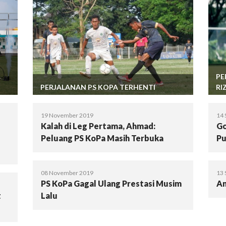
PE
PERJALANAN PS KOPA TERHENTI
RI
19 November 2019
14 
Kalah di Leg Pertama, Ahmad:
Go
Peluang PS KoPa Masih Terbuka
Pu
08 November 2019
13 
PS KoPa Gagal Ulang Prestasi Musim
An
t
Lalu