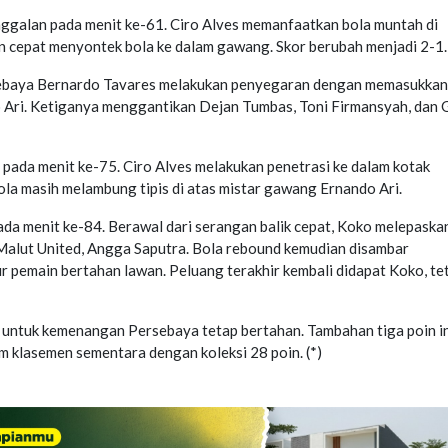
nggalan pada menit ke-61. Ciro Alves memanfaatkan bola muntah di
 cepat menyontek bola ke dalam gawang. Skor berubah menjadi 2-1.
sebaya Bernardo Tavares melakukan penyegaran dengan memasukkan
 Ari. Ketiganya menggantikan Dejan Tumbas, Toni Firmansyah, dan G
pada menit ke-75. Ciro Alves melakukan penetrasi ke dalam kotak
la masih melambung tipis di atas mistar gawang Ernando Ari.
a menit ke-84. Berawal dari serangan balik cepat, Koko melepaska
Malut United, Angga Saputra. Bola rebound kemudian disambar
 pemain bertahan lawan. Peluang terakhir kembali didapat Koko, te
1 untuk kemenangan Persebaya tetap bertahan. Tambahan tiga poin i
m klasemen sementara dengan koleksi 28 poin. (*)