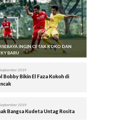
RSEBAYA INGIN CETAK KOKO DAN
ZKY BARU
September 2019
l Bobby Bikin El Faza Kokoh di
ncak
September 2019
ak Bangsa Kudeta Untag Rosita