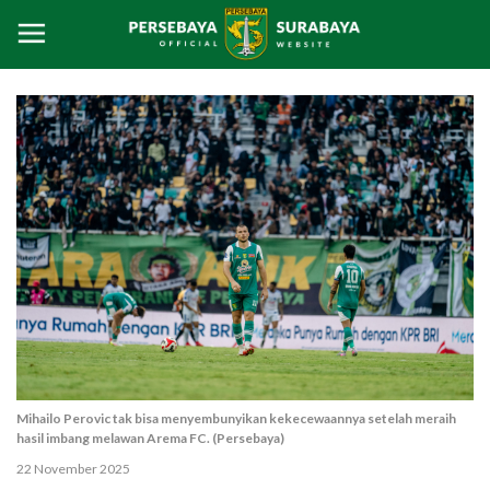
Mihailo Perovic tak bisa menyembunyikan kekecewaannya setelah meraih
hasil imbang melawan Arema FC. (Persebaya)
22 November 2025