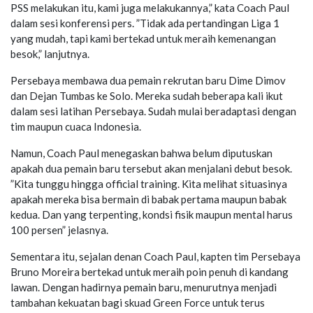
PSS melakukan itu, kami juga melakukannya,” kata Coach Paul
dalam sesi konferensi pers. ”Tidak ada pertandingan Liga 1
yang mudah, tapi kami bertekad untuk meraih kemenangan
besok,” lanjutnya.
Persebaya membawa dua pemain rekrutan baru Dime Dimov
dan Dejan Tumbas ke Solo. Mereka sudah beberapa kali ikut
dalam sesi latihan Persebaya. Sudah mulai beradaptasi dengan
tim maupun cuaca Indonesia.
Namun, Coach Paul menegaskan bahwa belum diputuskan
apakah dua pemain baru tersebut akan menjalani debut besok.
”
Kita tunggu hingga
official training
. Kita melihat situasinya
apakah mereka bisa bermain di babak pertama maupun babak
ked
ua. Dan yang terpenting, kondsi
fisik maupun mental
harus
100 persen” jelasnya.
Sementara itu,
sejalan denan Coach Paul,
kapten tim Persebaya
Bruno Moreira bertekad untuk meraih poin penuh di kandang
lawan. Dengan hadirnya pemain baru
, menurutnya
menjadi
tambahan kekuatan
bagi
skuad
Green Force untuk terus