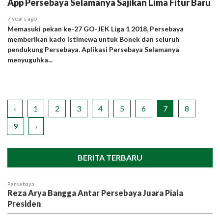
App Persebaya Selamanya Sajikan Lima Fitur Baru
7 years ago
Memasuki pekan ke-27 GO-JEK Liga 1 2018, Persebaya
memberikan kado istimewa untuk Bonek dan seluruh
pendukung Persebaya. Aplikasi Persebaya Selamanya
menyuguhka...
‹
1
2
3
4
5
6
7
8
9
›
BERITA TERBARU
Persebaya
Reza Arya Bangga Antar Persebaya Juara Piala
Presiden