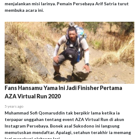
menjalankan misi larinya. Pemain Persebaya Arif Satria turut
membuka acara ini.
Fans Hansamu Yama Ini Jadi Finisher Pertama
AZA Virtual Run 2020
5 years ago
Muhammad Sofi Qomaruddin tak berpikir lama ketika ia
terpapar unggahan tentang event AZA Virtual Run di akun
Instagram Persebaya. Bonek asal Sukodono ini langsung
memutuskan mendaftar. Apalagi, setahun terakhir ia memang
lagi menekuni olahraga lari.