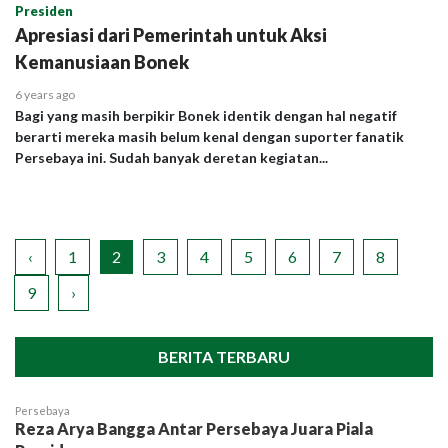
Presiden
Apresiasi dari Pemerintah untuk Aksi
Kemanusiaan Bonek
6 years ago
Bagi yang masih berpikir Bonek identik dengan hal negatif
berarti mereka masih belum kenal dengan suporter fanatik
Persebaya ini. Sudah banyak deretan kegiatan...
‹
1
2
3
4
5
6
7
8
9
›
BERITA TERBARU
Persebaya
Reza Arya Bangga Antar Persebaya Juara Piala