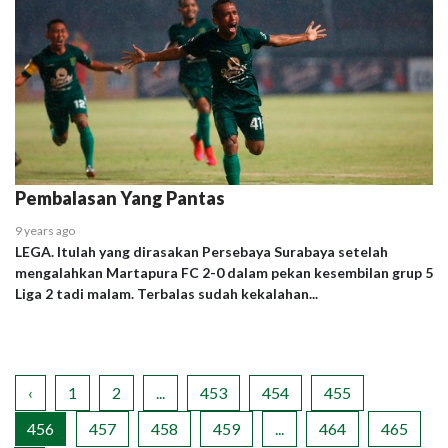
Pembalasan Yang Pantas
9 years ago
LEGA. Itulah yang dirasakan Persebaya Surabaya setelah
mengalahkan Martapura FC 2-0 dalam pekan kesembilan grup 5
Liga 2 tadi malam. Terbalas sudah kekalahan...
‹
1
2
...
453
454
455
456
457
458
459
...
464
465