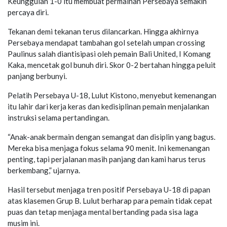
Keunggulan 1-0 itu membuat permainan Persebaya semakin
percaya diri.
Tekanan demi tekanan terus dilancarkan. Hingga akhirnya
Persebaya mendapat tambahan gol setelah umpan crossing
Paulinus salah diantisipasi oleh pemain Bali United, I Komang
Kaka, mencetak gol bunuh diri. Skor 0-2 bertahan hingga peluit
panjang berbunyi.
Pelatih Persebaya U-18, Lulut Kistono, menyebut kemenangan
itu lahir dari kerja keras dan kedisiplinan pemain menjalankan
instruksi selama pertandingan.
“Anak-anak bermain dengan semangat dan disiplin yang bagus.
Mereka bisa menjaga fokus selama 90 menit. Ini kemenangan
penting, tapi perjalanan masih panjang dan kami harus terus
berkembang,” ujarnya.
Hasil tersebut menjaga tren positif Persebaya U-18 di papan
atas klasemen Grup B. Lulut berharap para pemain tidak cepat
puas dan tetap menjaga mental bertanding pada sisa laga
musim ini.