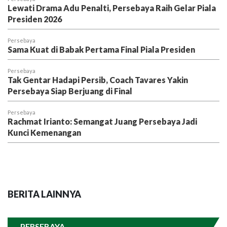
Lewati Drama Adu Penalti, Persebaya Raih Gelar Piala
Presiden 2026
Persebaya
Sama Kuat di Babak Pertama Final Piala Presiden
Persebaya
Tak Gentar Hadapi Persib, Coach Tavares Yakin
Persebaya Siap Berjuang di Final
Persebaya
Rachmat Irianto: Semangat Juang Persebaya Jadi
Kunci Kemenangan
BERITA LAINNYA
PERSEBAYA