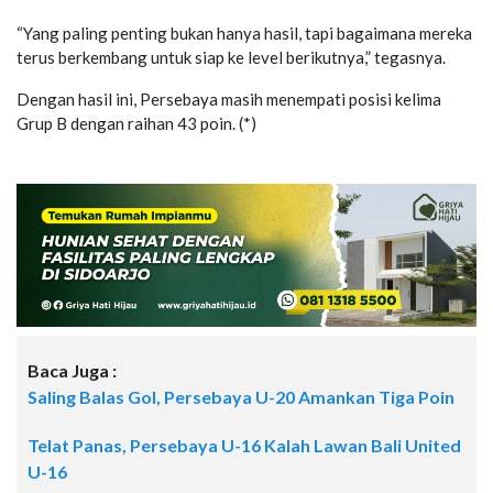
“Yang paling penting bukan hanya hasil, tapi bagaimana mereka
terus berkembang untuk siap ke level berikutnya,” tegasnya.
Dengan hasil ini, Persebaya masih menempati posisi kelima
Grup B dengan raihan 43 poin. (*)
Baca Juga :
Saling Balas Gol, Persebaya U-20 Amankan Tiga Poin
Telat Panas, Persebaya U-16 Kalah Lawan Bali United
U-16