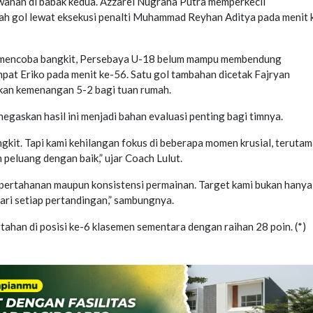
anan di babak kedua. Azzarel Nugraha Putra memperkecil
ah gol lewat eksekusi penalti Muhammad Reyhan Aditya pada menit 
 mencoba bangkit, Persebaya U-18 belum mampu membendung
mpat Eriko pada menit ke-56. Satu gol tambahan dicetak Fajryan
an kemenangan 5-2 bagi tuan rumah.
egaskan hasil ini menjadi bahan evaluasi penting bagi timnya.
kit. Tapi kami kehilangan fokus di beberapa momen krusial, teruta
peluang dengan baik,” ujar Coach Lulut.
si pertahanan maupun konsistensi permainan. Target kami bukan hanya
ari setiap pertandingan,” sambungnya.
tahan di posisi ke-6 klasemen sementara dengan raihan 28 poin. (*)