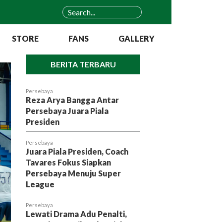
STORE
FANS
GALLERY
BERITA TERBARU
Persebaya
Reza Arya Bangga Antar
Persebaya Juara Piala
Presiden
Persebaya
Juara Piala Presiden, Coach
Tavares Fokus Siapkan
Persebaya Menuju Super
League
Persebaya
Lewati Drama Adu Penalti,