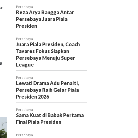
ke-
Persebaya
Reza Arya Bangga Antar
Persebaya Juara Piala
Presiden
Persebaya
Juara Piala Presiden, Coach
Tavares Fokus Siapkan
Persebaya Menuju Super
ma
League
Persebaya
Lewati Drama Adu Penalti,
Persebaya Raih Gelar Piala
Presiden 2026
Persebaya
Sama Kuat di Babak Pertama
Final Piala Presiden
Persebaya