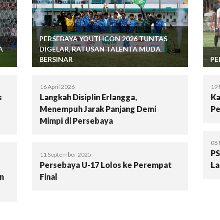
PERSEBAYA YOUTHCON 2026 TUNTAS
A
DIGELAR, RATUSAN TALENTA MUDA
BERSINAR
PE
16 April 2026
19
s
Langkah Disiplin Erlangga,
Ka
Menempuh Jarak Panjang Demi
Pe
Mimpi di Persebaya
08
PS
11 September 2025
Persebaya U-17 Lolos ke Perempat
La
en
Final