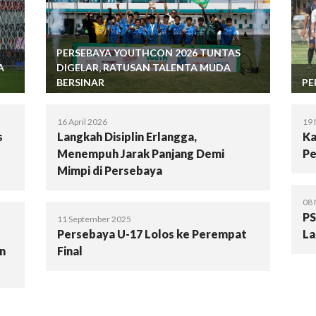
PERSEBAYA YOUTHCON 2026 TUNTAS
A
DIGELAR, RATUSAN TALENTA MUDA
BERSINAR
PE
16 April 2026
19
s
Langkah Disiplin Erlangga,
Ka
Menempuh Jarak Panjang Demi
Pe
Mimpi di Persebaya
08
PS
11 September 2025
Persebaya U-17 Lolos ke Perempat
La
en
Final