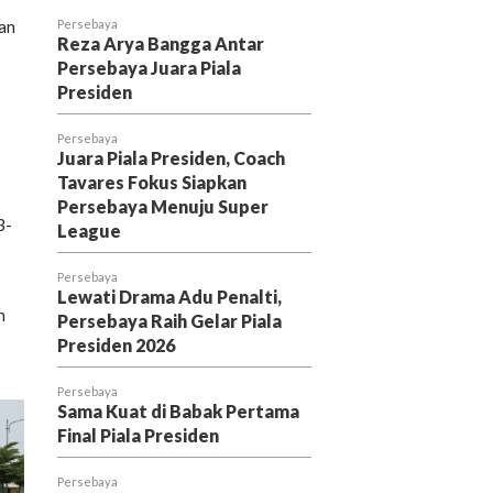
an
Persebaya
Reza Arya Bangga Antar
Persebaya Juara Piala
Presiden
Persebaya
Juara Piala Presiden, Coach
Tavares Fokus Siapkan
Persebaya Menuju Super
3-
League
Persebaya
Lewati Drama Adu Penalti,
n
Persebaya Raih Gelar Piala
Presiden 2026
Persebaya
Sama Kuat di Babak Pertama
Final Piala Presiden
Persebaya