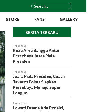
STORE
FANS
GALLERY
BERITA TERBARU
Persebaya
Reza Arya Bangga Antar
Persebaya Juara Piala
Presiden
Persebaya
Juara Piala Presiden, Coach
Tavares Fokus Siapkan
Persebaya Menuju Super
League
Persebaya
Lewati Drama Adu Penalti,