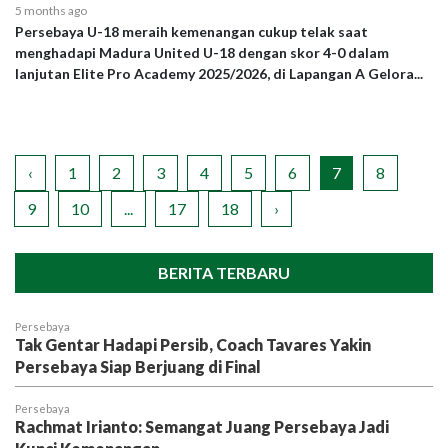
5 months ago
Persebaya U-18 meraih kemenangan cukup telak saat
menghadapi Madura United U-18 dengan skor 4-0 dalam
lanjutan Elite Pro Academy 2025/2026, di Lapangan A Gelora...
‹
1
2
3
4
5
6
7
8
9
10
...
17
18
›
BERITA TERBARU
Persebaya
Tak Gentar Hadapi Persib, Coach Tavares Yakin
Persebaya Siap Berjuang di Final
Persebaya
Rachmat Irianto: Semangat Juang Persebaya Jadi