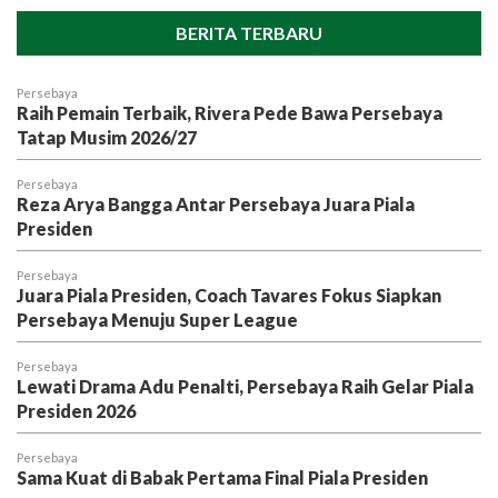
BERITA TERBARU
Persebaya
Raih Pemain Terbaik, Rivera Pede Bawa Persebaya
Tatap Musim 2026/27
Persebaya
Reza Arya Bangga Antar Persebaya Juara Piala
Presiden
Persebaya
Juara Piala Presiden, Coach Tavares Fokus Siapkan
Persebaya Menuju Super League
Persebaya
Lewati Drama Adu Penalti, Persebaya Raih Gelar Piala
Presiden 2026
Persebaya
Sama Kuat di Babak Pertama Final Piala Presiden