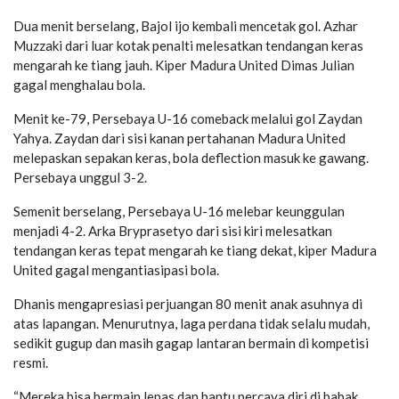
Dua menit berselang, Bajol ijo kembali mencetak gol. Azhar
Muzzaki dari luar kotak penalti melesatkan tendangan keras
mengarah ke tiang jauh. Kiper Madura United Dimas Julian
gagal menghalau bola.
Menit ke-79, Persebaya U-16 comeback melalui gol Zaydan
Yahya. Zaydan dari sisi kanan pertahanan Madura United
melepaskan sepakan keras, bola deflection masuk ke gawang.
Persebaya unggul 3-2.
Semenit berselang, Persebaya U-16 melebar keunggulan
menjadi 4-2. Arka Bryprasetyo dari sisi kiri melesatkan
tendangan keras tepat mengarah ke tiang dekat, kiper Madura
United gagal mengantiasipasi bola.
Dhanis mengapresiasi perjuangan 80 menit anak asuhnya di
atas lapangan. Menurutnya, laga perdana tidak selalu mudah,
sedikit gugup dan masih gagap lantaran bermain di kompetisi
resmi.
“Mereka bisa bermain lepas dan bantu percaya diri di babak