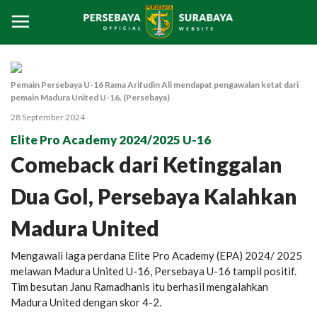
Pemain Persebaya U-16 Rama Arifudin Ali mendapat pengawalan ketat dari
pemain Madura United U-16. (Persebaya)
28 September 2024
Elite Pro Academy 2024/2025 U-16
Comeback dari Ketinggalan
Dua Gol, Persebaya Kalahkan
Madura United
Mengawali laga perdana Elite Pro Academy (EPA) 2024/ 2025
melawan Madura United U-16, Persebaya U-16 tampil positif.
Tim besutan Janu Ramadhanis itu berhasil mengalahkan
Madura United dengan skor 4-2.