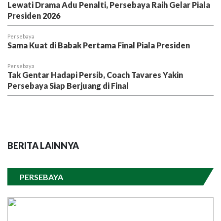
Lewati Drama Adu Penalti, Persebaya Raih Gelar Piala
Presiden 2026
Persebaya
Sama Kuat di Babak Pertama Final Piala Presiden
Persebaya
Tak Gentar Hadapi Persib, Coach Tavares Yakin
Persebaya Siap Berjuang di Final
BERITA LAINNYA
PERSEBAYA